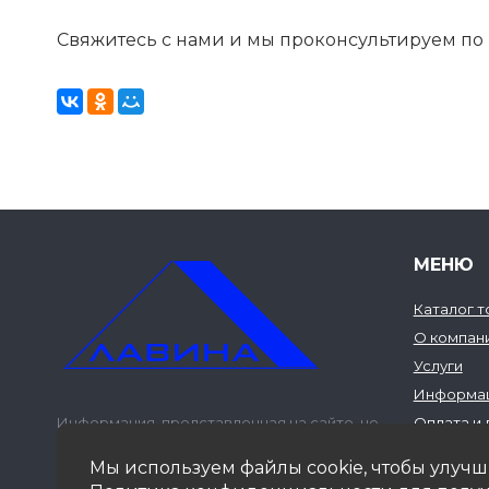
Свяжитесь с нами и мы проконсультируем по
МЕНЮ
Каталог 
О компан
Услуги
Информа
Информация, представленная на сайте, не
Оплата и 
является публичной офертой.
Фотогале
© 2020 – 2026 г. ООО «Лавина»
Мы используем файлы cookie, чтобы улучш
Контакты