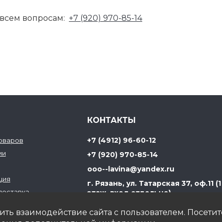
 всем вопросам:
+7 (920) 970-85-14
КОНТАКТЫ
+7 (4912) 96-60-12
товаров
ии
+7 (920) 970-85-14
ooo--lavina@yandex.ru
ция
г. Рязань, ул. Татарская 37, оф.11 (1
доставка
этаж, вход отдельно)
рея
ить взаимодействие сайта с пользователем. Посетит