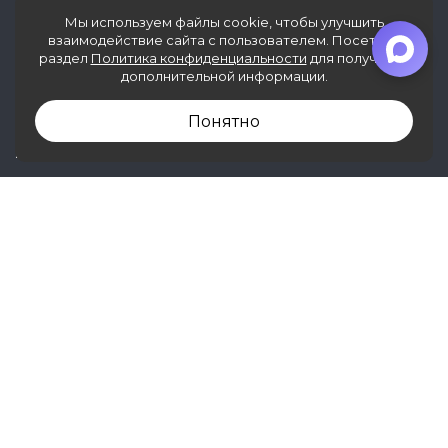
Мы используем файлы cookie, чтобы улучшить
взаимодействие сайта с пользователем. Посетите
Информация, представленная на сайте, не
раздел
Политика конфиденциальности
для получения
является публичной офертой.
дополнительной информации.
© 2020 – 2026 г. ООО «Лавина»
Понятно
МЕНЮ
Каталог товаров
О компании
Услуги
Информация
Оплата и доставка
Фотогалерея
Контакты
Политика конфиденциальности
КОНТАКТЫ