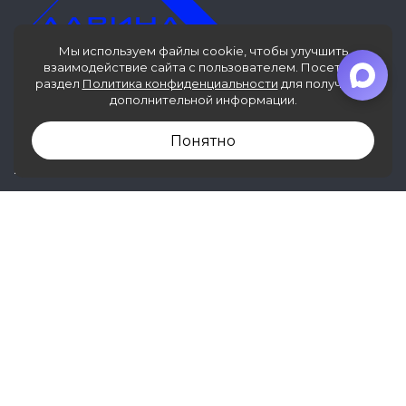
Мы используем файлы cookie, чтобы улучшить
взаимодействие сайта с пользователем. Посетите
Информация, представленная на сайте, не
раздел
Политика конфиденциальности
для получения
является публичной офертой.
дополнительной информации.
© 2020 – 2026 г. ООО «Лавина»
Понятно
МЕНЮ
Каталог товаров
О компании
Услуги
Информация
Оплата и доставка
Фотогалерея
Контакты
Политика конфиденциальности